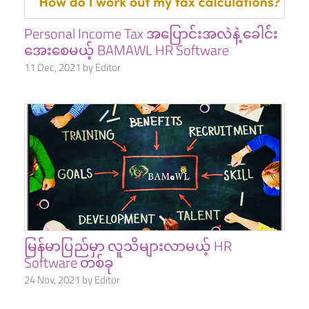
Personal Income Tax အပြောင်းအလဲနဲ့ ခေါင်း
အေးစေမယ့် BAMAWL HR Software
11 Dec, 2021 by Editor
မြန်မာပြည်မှာ လူသိများလာမယ့် HR
Software တစ်ခု
24 Nov, 2021 by Editor